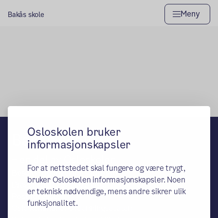
Meny
Bakås skole
Hovedseksjon
Osloskolen bruker
Bakås skole
informasjonskapsler
– en del av Osloskolen
For at nettstedet skal fungere og være trygt,
Besøks- og leveringsadresse:
bruker Osloskolen informasjonskapsler. Noen
Dragonstien 23, 1062 Oslo
er teknisk nødvendige, mens andre sikrer ulik
Postadresse:
funksjonalitet.
Oslo kommune, Utdanningsetaten -