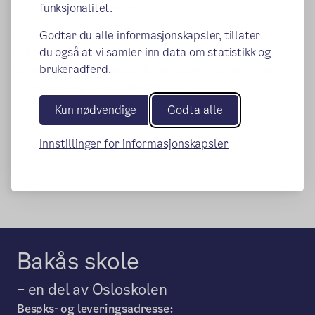
kunstig intelligens (KI)
funksjonalitet.
Skolene kan fortsatt lage egne skoleregler som utfyller
Godtar du alle informasjonskapsler, tillater
de kommunale skolereglene.
du også at vi samler inn data om statistikk og
Du finner de kommunale skolereglene i forskrift om
brukeradferd.
(ekstern lenke)
skoleregler og skoledemokrati.
Kun nødvendige
Godta alle
Publisert:
20.08.2025
Innstillinger for informasjonskapsler
Bakås skole
– en del av Osloskolen
Besøks- og leveringsadresse: