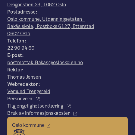
Dragonstien 23, 1062 Oslo
Postadresse:
Oslo kommune, Utdanningsetaten -
Bakås skole, Postboks 6127, Etterstad
0602 Oslo
Telefon:
22 90 94 60
E-post:
postmottak.Bakas@osloskolen.no
Rektor
Thomas Jensen
Webredaktør:
Vemund Trengereid
Personvern
Tilgjengelighetserklæring
Bruk av informasjonskapsler
Oslo kommune