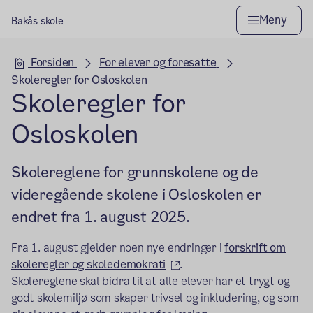
Meny
Bakås skole
Hovedseksjon
Forsiden
For elever og foresatte
Skoleregler for Osloskolen
Skoleregler for
Osloskolen
Skolereglene for grunnskolene og de
videregående skolene i Osloskolen er
endret fra 1. august 2025.
Fra 1. august gjelder noen nye endringer i
forskrift om
(ekstern lenke)
skoleregler og skoledemokrati
.
Skolereglene skal bidra til at alle elever har et trygt og
godt skolemiljø som skaper trivsel og inkludering, og som