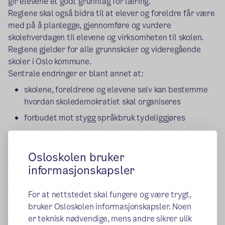
gir elevene et godt grunnlag for læring.
Reglene skal også bidra til at elever og foreldre får være
med på å planlegge, gjennomføre og vurdere
skolehverdagen til elevene og virksomheten til skolen.
Reglene gjelder for alle grunnskoler og videregående
skoler i Oslo kommune.
Sentrale endringer er blant annet at:
skolene, foreldrene og elevene selv kan bestemme
hvordan skoledemokratiet skal organiseres
forbudet mot stygg språkbruk tydeliggjøres
det innføres en ny regel om hvordan ansatte skal
opptre ovenfor elevene
Osloskolen bruker
det innføres felles regler for forsentkomming og
informasjonskapsler
fravær i videregående
det innføres en ny regel om bilder, filming og
For at nettstedet skal fungere og være trygt,
lydopptak uten samtykke
bruker Osloskolen informasjonskapsler. Noen
det innføres en ny regel om plagiat og bruk av
er teknisk nødvendige, mens andre sikrer ulik