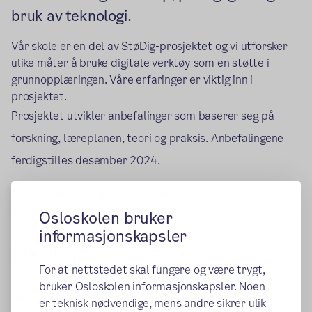
bruk av teknologi.
Vår skole er en del av StøDig-prosjektet og vi utforsker
ulike måter å bruke digitale verktøy som en støtte i
grunnopplæringen. Våre erfaringer er viktig inn i
prosjektet.
Prosjektet utvikler anbefalinger som baserer seg på
forskning, læreplanen, teori og praksis. Anbefalingene
ferdigstilles desember 2024.
Personvernet til elevene og lærerne blir ivaretatt.
Les
mer om hvordan Osloskolen jobber med personvern her.
Osloskolen bruker
(ekstern lenke)
informasjonskapsler
Om StøDig
Målet til StøDig er å se hvordan vi i skolen bør bruke
For at nettstedet skal fungere og være trygt,
digitale verktøy for å støtte hver enkelt elev i sin lese,-
bruker Osloskolen informasjonskapsler. Noen
skrive – og språkutvikling.
er teknisk nødvendige, mens andre sikrer ulik