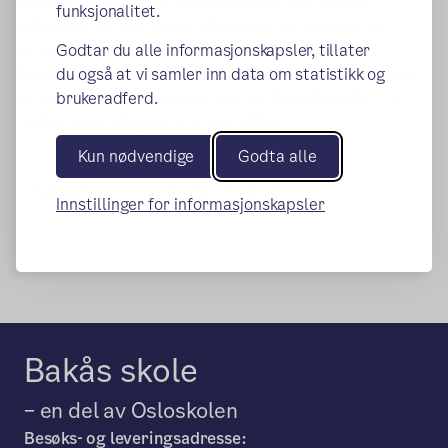
StøDig retter seg mot barnetrinnet i Osloskolen.
funksjonalitet.
Veiledere fra StøDig samarbeider med lærerne og
ledere, for å få til en best mulig undervisning.
Godtar du alle informasjonskapsler, tillater
Forskere fra Lesesenteret ved Universitetet i Stavanger
du også at vi samler inn data om statistikk og
er en viktig samarbeidspartner for å kvalitetssikre de
brukeradferd.
faglige anbefalingene som vi utvikler.
Kun nødvendige
Godta alle
Publisert:
22.11.2023
Endret:
04.09.2024
Innstillinger for informasjonskapsler
Bakås skole
– en del av Osloskolen
Besøks- og leveringsadresse: