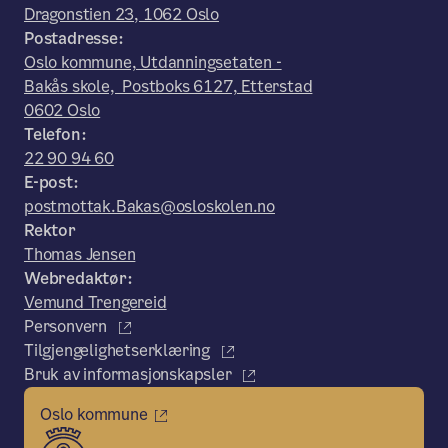
Dragonstien 23, 1062 Oslo
Postadresse:
Oslo kommune, Utdanningsetaten -
Bakås skole, Postboks 6127, Etterstad
0602 Oslo
Telefon:
22 90 94 60
E-post:
postmottak.Bakas@osloskolen.no
Rektor
Thomas Jensen
Webredaktør:
Vemund Trengereid
Personvern
Tilgjengelighetserklæring
Bruk av informasjonskapsler
Oslo kommune