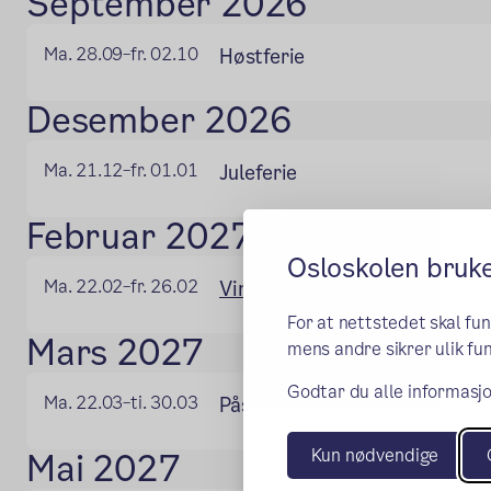
September 2026
Ma. 28.09
fr. 02.10
Høstferie
–
Desember 2026
Ma. 21.12
fr. 01.01
Juleferie
–
Februar 2027
Osloskolen bruk
Ma. 22.02
fr. 26.02
Vinterferie
–
For at nettstedet skal fu
Mars 2027
mens andre sikrer ulik fun
Godtar du alle informasjo
Ma. 22.03
ti. 30.03
Påskeferie 2027
–
Kun nødvendige
Mai 2027