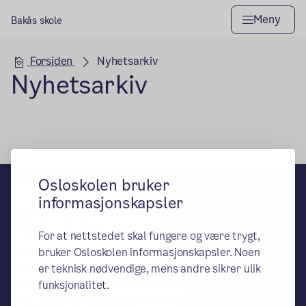
Meny
Bakås skole
Hovedseksjon
Forsiden
Nyhetsarkiv
Nyhetsarkiv
Osloskolen bruker
Bakås skole
informasjonskapsler
– en del av Osloskolen
For at nettstedet skal fungere og være trygt,
Besøks- og leveringsadresse:
bruker Osloskolen informasjonskapsler. Noen
Dragonstien 23, 1062 Oslo
er teknisk nødvendige, mens andre sikrer ulik
Postadresse:
funksjonalitet.
Oslo kommune, Utdanningsetaten -